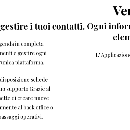
Ve
Ogni infor
estire i tuoi contatti.
elem
agenda in completa
enti e gestire ogni
L’ Applicazion
’unica piattaforma.
 disposizione schede
uo supporto.Grazie al
mette di creare nuove
amente al back office o
assaggi operativi.