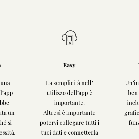
à
Easy
 una
La semplicità nell’
Un’in
ll’app
utilizzo dell’app è
ben 
ebbe
importante.
incl
ata un
Altresì è importante
grafic
hé si
potervi collegare tutti i
funz
essità.
tuoi dati e connetterla